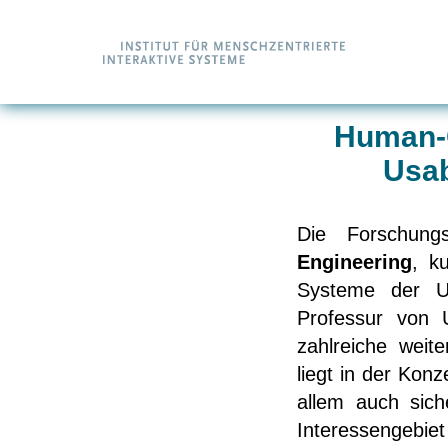
Human-C
Usab
Die Forschun
Engineering
, k
Systeme der Un
Professur von U
zahlreiche weit
liegt in der Kon
allem auch sich
Interessengebie